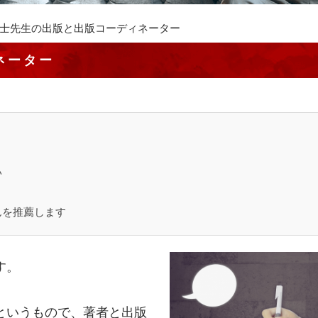
士先生の出版と出版コーディネーター
ネーター
い
んを推薦します
す。
というもので、著者と出版