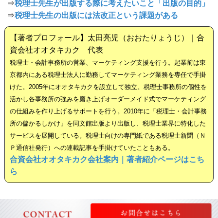
⇒
税理士先生が出版する際に考えたいこと「出版の目的」
⇒
税理士先生の出版には法改正という課題がある
【著者プロフォール】太田亮児（おおたりょうじ）｜合
資会社オオタキカク 代表
税理士・会計事務所の営業、マーケティング支援を行う。起業前は東
京都内にある税理士法人に勤務してマーケティング業務を専任で手掛
けた。2005年にオオタキカクを設立して独立。税理士事務所の個性を
活かし各事務所の強みを磨き上げオーダーメイド式でマーケティング
の仕組みを作り上げるサポートを行う。2010年に「税理士・会計事務
所の儲かるしかけ」を同文館出版より出版し、税理士業界に特化した
サービスを展開している。税理士向けの専門紙である税理士新聞（Ｎ
Ｐ通信社発行）への連載記事を手掛けていたこともある。
合資会社オオタキカク会社案内｜著者紹介ページはこち
ら