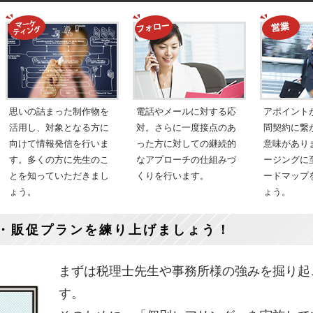
思いの詰まった制作物を
電話やメールに対する応
アポイント
活用し、対象となる方に
対。さらに一度接点のあ
問契約に繋
向けて情報発信を行いま
った方に対しての継続的
意味があり
す。多くの方に先生のこ
なアプローチの仕組みづ
ージングに
とを知っていただきまし
くりを行います。
ードマップ
ょう。
ょう。
・販促プランを練り上げましょう！
まずは税理士先生や事務所様の強みを掘り起
す。