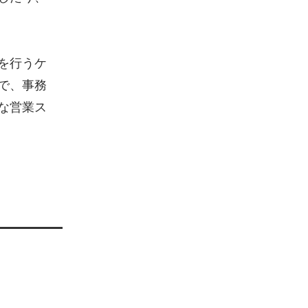
を行うケ
で、事務
な営業ス