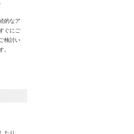
。
続的なア
すぐにご
ご検討い
す。
したり、