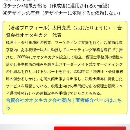
③チラシ≠結果が出る（作成後に運用されるか確認）
④デザインの有無（デザイナーに依頼するor依頼しない）
【著者プロフィール】太田亮児（おおたりょうじ）｜合
資会社オオタキカク 代表
税理士・会計事務所の営業、マーケティング支援を行う。起業前は東
京都内にある税理士法人に勤務してマーケティング業務を専任で手掛
けた。2005年にオオタキカクを設立して独立。税理士事務所の個性を
活かし各事務所の強みを磨き上げオーダーメイド式でマーケティング
の仕組みを作り上げるサポートを行う。2010年に「税理士・会計事務
所の儲かるしかけ」を同文館出版より出版し、税理士業界に特化した
サービスを展開している。税理士向けの専門紙である税理士新聞（Ｎ
Ｐ通信社発行）への連載記事を手掛けていたこともある。
合資会社オオタキカク会社案内｜著者紹介ページはこち
ら