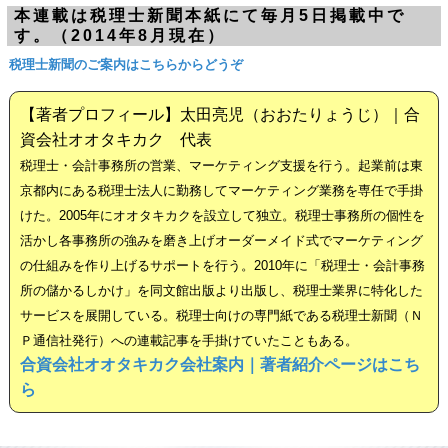
本連載は税理士新聞本紙にて毎月5日掲載中で
す。（2014年8月現在）
税理士新聞のご案内はこちらからどうぞ
【著者プロフィール】太田亮児（おおたりょうじ）｜合
資会社オオタキカク 代表
税理士・会計事務所の営業、マーケティング支援を行う。起業前は東
京都内にある税理士法人に勤務してマーケティング業務を専任で手掛
けた。2005年にオオタキカクを設立して独立。税理士事務所の個性を
活かし各事務所の強みを磨き上げオーダーメイド式でマーケティング
の仕組みを作り上げるサポートを行う。2010年に「税理士・会計事務
所の儲かるしかけ」を同文館出版より出版し、税理士業界に特化した
サービスを展開している。税理士向けの専門紙である税理士新聞（Ｎ
Ｐ通信社発行）への連載記事を手掛けていたこともある。
合資会社オオタキカク会社案内｜著者紹介ページはこち
ら