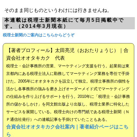
そのまま同じものというわけには行きませんね。
本連載は税理士新聞本紙にて毎月5日掲載中で
す。（2014年3月現在）
税理士新聞のご案内はこちらからどうぞ
【著者プロフィール】太田亮児（おおたりょうじ）｜合
資会社オオタキカク 代表
税理士・会計事務所の営業、マーケティング支援を行う。起業前は東
京都内にある税理士法人に勤務してマーケティング業務を専任で手掛
けた。2005年にオオタキカクを設立して独立。税理士事務所の個性を
活かし各事務所の強みを磨き上げオーダーメイド式でマーケティング
の仕組みを作り上げるサポートを行う。2010年に「税理士・会計事務
所の儲かるしかけ」を同文館出版より出版し、税理士業界に特化した
サービスを展開している。税理士向けの専門紙である税理士新聞（Ｎ
Ｐ通信社発行）への連載記事を手掛けていたこともある。
合資会社オオタキカク会社案内｜著者紹介ページはこち
ら