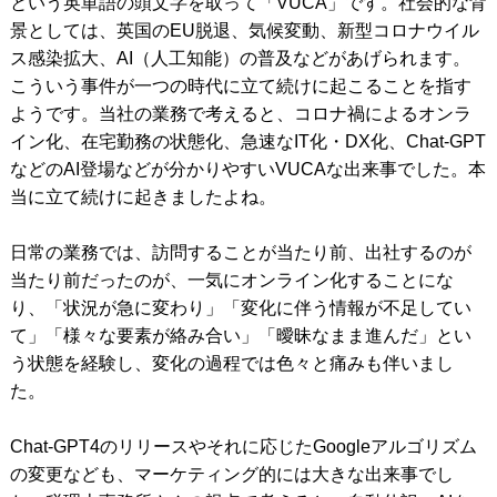
という英単語の頭文字を取って「VUCA」です。社会的な背
景としては、英国のEU脱退、気候変動、新型コロナウイル
ス感染拡大、AI（人工知能）の普及などがあげられます。
こういう事件が一つの時代に立て続けに起こることを指す
ようです。当社の業務で考えると、コロナ禍によるオンラ
イン化、在宅勤務の状態化、急速なIT化・DX化、Chat-GPT
などのAI登場などが分かりやすいVUCAな出来事でした。本
当に立て続けに起きましたよね。
日常の業務では、訪問することが当たり前、出社するのが
当たり前だったのが、一気にオンライン化することにな
り、「状況が急に変わり」「変化に伴う情報が不足してい
て」「様々な要素が絡み合い」「曖昧なまま進んだ」とい
う状態を経験し、変化の過程では色々と痛みも伴いまし
た。
Chat-GPT4のリリースやそれに応じたGoogleアルゴリズム
の変更なども、マーケティング的には大きな出来事でし