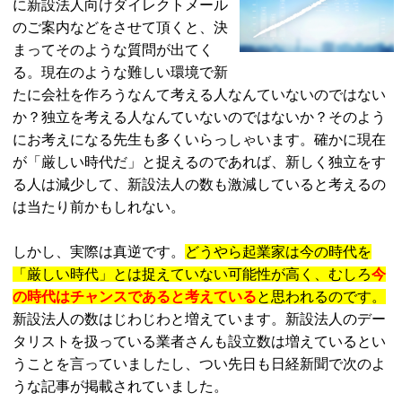
に新設法人向けダイレクトメール
のご案内などをさせて頂くと、決
まってそのような質問が出てく
る。現在のような難しい環境で新
たに会社を作ろうなんて考える人なんていないのではない
か？独立を考える人なんていないのではないか？そのよう
にお考えになる先生も多くいらっしゃいます。確かに現在
が「厳しい時代だ」と捉えるのであれば、新しく独立をす
る人は減少して、新設法人の数も激減していると考えるの
は当たり前かもしれない。
しかし、実際は真逆です。
どうやら起業家は今の時代を
「厳しい時代」とは捉えていない可能性が高く、むしろ
今
の時代はチャンスであると考えている
と思われるのです。
新設法人の数はじわじわと増えています。新設法人のデー
タリストを扱っている業者さんも設立数は増えているとい
うことを言っていましたし、つい先日も日経新聞で次のよ
うな記事が掲載されていました。