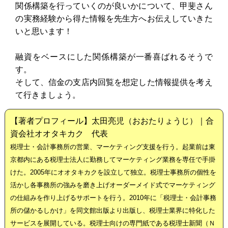
関係構築を行っていくのが良いかについて、甲斐さん
の実務経験から得た情報を先生方へお伝えしていきた
いと思います！
融資をベースにした関係構築が一番喜ばれるそうで
す。
そして、信金の支店内回覧を想定した情報提供を考え
て行きましょう。
【著者プロフィール】太田亮児（おおたりょうじ）｜合
資会社オオタキカク 代表
税理士・会計事務所の営業、マーケティング支援を行う。起業前は東
京都内にある税理士法人に勤務してマーケティング業務を専任で手掛
けた。2005年にオオタキカクを設立して独立。税理士事務所の個性を
活かし各事務所の強みを磨き上げオーダーメイド式でマーケティング
の仕組みを作り上げるサポートを行う。2010年に「税理士・会計事務
所の儲かるしかけ」を同文館出版より出版し、税理士業界に特化した
サービスを展開している。税理士向けの専門紙である税理士新聞（Ｎ