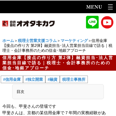
ホーム
＞
税理士営業支援コラム
＞
マーケティング
＞信用金庫
【接点の作り方 第2弾】融資担当･法人営業担当目線で語る｜税
理士・会計事務所のための信金･地銀アプローチ
信用金庫【接点の作り方 第2弾】融資担当･法人営
業担当目線で語る｜税理士・会計事務所のための
信金･地銀アプローチ
#信用金庫
#独立開業
#融資
税理士事務所
目次
今回も、甲斐さんの登場です
甲斐さんは、京都の某信用金庫で７年間の実務経験があ