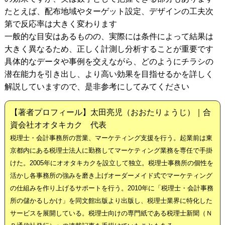
たとえば、配布地域やターゲット設定、デザインの工夫次
第で反応率は大きく変わります
一般的な目安はあるものの、実際には条件によって結果は
大きく異なるため、正しく計測し分析することが重要です
具体的なデータや事例を交えながら、どのようにチラシの
潜在能力を引き出し、より高い効果を目指せるかを詳しく
解説していますので、是非参考にしてみてください
【著者プロフィール】太田亮児（おおたりょうじ）｜合
資会社オオタキカク 代表
税理士・会計事務所の営業、マーケティング支援を行う。起業前は東
京都内にある税理士法人に勤務してマーケティング業務を専任で手掛
けた。2005年にオオタキカクを設立して独立。税理士事務所の個性を
活かし各事務所の強みを磨き上げオーダーメイド式でマーケティング
の仕組みを作り上げるサポートを行う。2010年に「税理士・会計事務
所の儲かるしかけ」を同文館出版より出版し、税理士業界に特化した
サービスを展開している。税理士向けの専門紙である税理士新聞（Ｎ