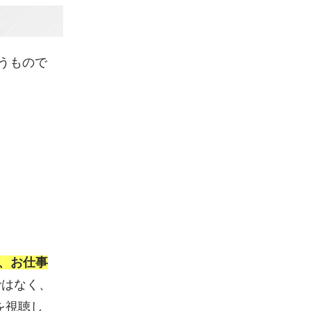
うもので
、お仕事
ではなく、
を視聴し