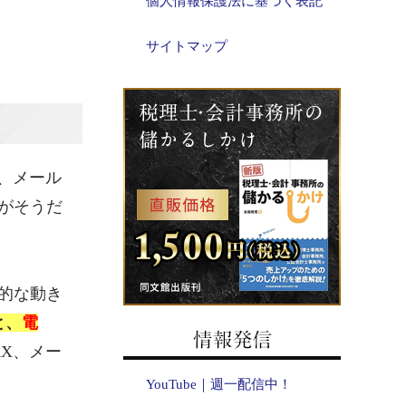
個人情報保護法に基づく表記
サイトマップ
、メール
がそうだ
的な動き
と、
電
X、メー
YouTube｜週一配信中！