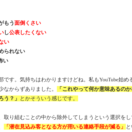
がもう
面倒くさい
い
し
公表したくない
ない
められない
怖い
です。気持ちはわかりますけどね。私もYouTube始め
ちが少なからずありました。
「これやって何か意味あるのか
ろう？」
とかそういう感じです。
、取り組むことの中から除外してしまうという選択をし
、
「潜在見込み客となる方が用いる連絡手段が減る」
と