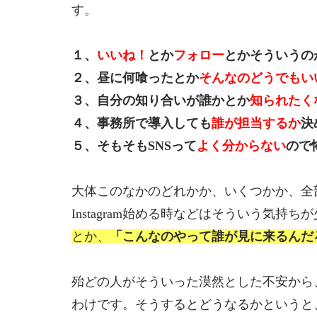
す。
１、
いいね！
とか
フォロー
とかそういうの
２、昼に何喰ったとか
そんなのどうでもい
３、自分の知り合いが誰かとか
知られたく
４、事務所で導入しても
誰が担当するか
決
５、そもそもSNSって
よく分からない
ので
大体このなかのどれかか、いくつかか、全部
Instagram始める時などはそういう気持
とか、
「こんなのやって誰が見に来るんだ
殆どの人がそういった漠然とした不安から
わけです。そうするとどうなるかというと