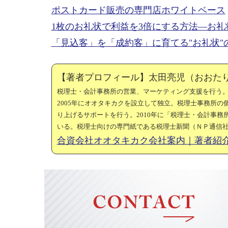
ポストカード販売の専門店ホワイトベース
1枚のお礼状で利益を3倍にする方法―お礼
「見込客」を「成約客」に育てる"お礼状"
【著者プロフィール】太田亮児（おおた
税理士・会計事務所の営業、マーケティング支援を行う
2005年にオオタキカクを設立して独立。税理士事務所
り上げるサポートを行う。2010年に「税理士・会計事
いる。税理士向けの専門紙である税理士新聞（ＮＰ通信
合資会社オオタキカク会社案内｜著者紹