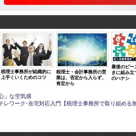
最後のピー
税理士事務所が組織的に
税理士・会計事務所の営
きに組み立
上手くいくためのコツ
業は、否定から入らず、
のハナシ
肯定から
心」な空気感
テレワーク･在宅対応入門【税理士事務所で取り組める