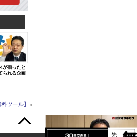
スが揃ったと
てられる企画
無料ツール】
»