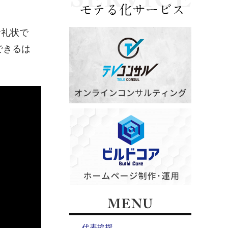
お礼状で
できるは
代表挨拶