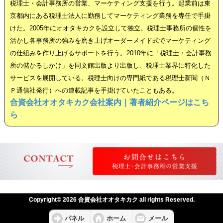
税理士・会計事務所の営業、マーケティング支援を行う。起業前は東
京都内にある税理士法人に勤務してマーケティング業務を専任で手掛
けた。2005年にオオタキカクを設立して独立。税理士事務所の個性を
活かし各事務所の強みを磨き上げオーダーメイド式でマーケティング
の仕組みを作り上げるサポートを行う。2010年に「税理士・会計事務
所の儲かるしかけ」を同文館出版より出版し、税理士業界に特化した
サービスを展開している。税理士向けの専門紙である税理士新聞（Ｎ
Ｐ通信社発行）への連載記事を手掛けていたこともある。
合資会社オオタキカク会社案内｜著者紹介ページはこち
ら
Copyright© 2026 合資会社オオタキカク all rights Reserved.
パネル
ホーム
メール