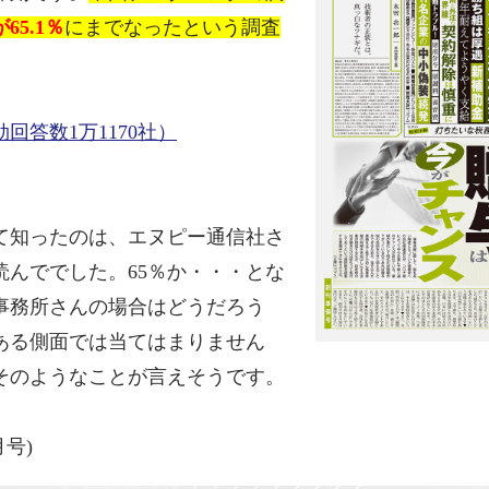
5.1％
にまでなったという調査
答数1万1170社）
て知ったのは、エヌピー通信社さ
んででした。65％か・・・とな
事務所さんの場合はどうだろう
ある側面では当てはまりません
そのようなことが言えそうです。
号)