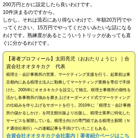
200万円とかに設定したら良いわけです。
10件決まるのですから。
しかし、それは流石にあり得ないわけで、年額20万円でや
ってください、15万円でやってくださいみたいな話になる
わけです。熟練度があるとこういうトリックがあっても直
ぐに分かるわけです。
【著者プロフィール】太田亮児（おおたりょうじ）｜合
資会社オオタキカク 代表
税理士・会計事務所の営業、マーケティング支援を行う。起業前は東
京都内にある税理士法人に勤務してマーケティング業務を専任で手掛
けた。2005年にオオタキカクを設立して独立。税理士事務所の個性を
活かし各事務所の強みを磨き上げオーダーメイド式でマーケティング
の仕組みを作り上げるサポートを行う。2010年に「税理士・会計事務
所の儲かるしかけ」を同文館出版より出版し、税理士業界に特化した
サービスを展開している。税理士向けの専門紙である税理士新聞（Ｎ
Ｐ通信社発行）への連載記事を手掛けていたこともある。
合資会社オオタキカク会社案内｜著者紹介ページはこち