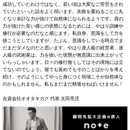
成功していたわけではなく、若い頃は大変なご苦労をされ
ていたといった話をよく伺います。失敗を重ねるごとに丸
くなり余計な力が抜けて自然体になられるようです。肩の
力が抜けた良い感じの状態になるためには、やはり訓練や
修行が必要なのだなと感じます。私自身、意識をして力を
抜こうとしていますが、たぶん、意識をしている時点でま
だまだダメなのだと思います。やはり達人級の経営者、達
人級の武術家は、力を抜いた状態が無意識に出来上がって
いらっしゃいます。日々の修行無くしてはその境地には立
てないのでしょう。寝ても覚めてもそのことばかりを考え
続け、そのようにしてやっと身につく領域こそが自然体な
のかもしれません。私もまだまだ精進せねばいけません！
合資会社オオタキカク 代表 太田亮児