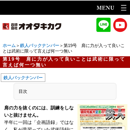
ホーム
＞
鉄人バックナンバー
＞第19号 肩に力が入って良いこ
とは武術に限って言えば何一つ無い
第19号 肩に力が入って良いことは武術に限って
言えば何一つ無い
鉄人バックナンバー
目次
肩の力を抜くのには、訓練をしな
いと抜けません。
半年に一回は「企画語録」ではな
く、私が昔習っていた武術語録に