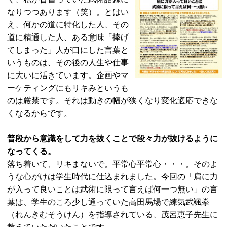
なりつつあります（笑）。とはい
え、何かの道に特化した人、その
道に精通した人、ある意味「捧げ
てしまった」人が口にした言葉と
いうものは、その後の人生や仕事
に大いに活きています。企画やマ
ーケティングにもリキみというも
のは厳禁です。それは動きの幅が狭くなり変化適応できな
くなるからです。
普段から意識をして力を抜くことで段々力が抜けるように
なってくる。
落ち着いて、リキまないで。平常心平常心・・・。そのよ
うな心がけは学生時代に仕込まれました。今回の「肩に力
が入って良いことは武術に限って言えば何一つ無い」の言
葉は、学生のころ少し通っていた高田馬場で練気武颯拳
（れんきむそうけん）を指導されている、茂呂恵子先生に