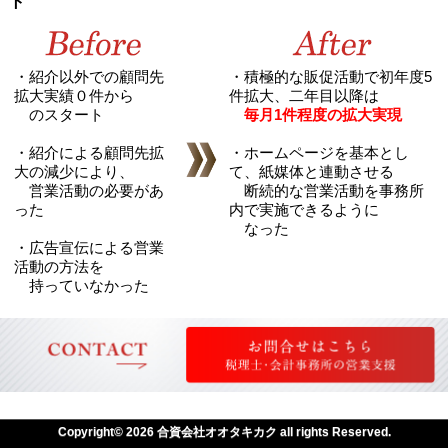
ト
・紹介以外での顧問先
・積極的な販促活動で初年度5
拡大実績０件から
件拡大、二年目以降は
のスタート
毎月1件程度の拡大実現
・紹介による顧問先拡
・ホームページを基本とし
大の減少により、
て、紙媒体と連動させる
営業活動の必要があ
断続的な営業活動を事務所
った
内で実施できるように
なった
・広告宣伝による営業
活動の方法を
持っていなかった
Copyright© 2026 合資会社オオタキカク all rights Reserved.