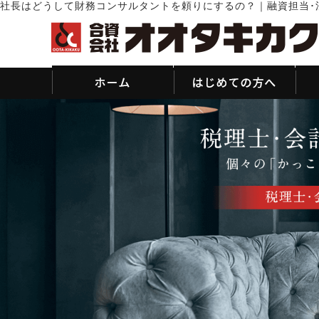
社長はどうして財務コンサルタントを頼りにするの？｜融資担当･