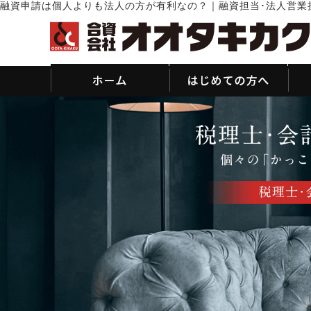
融資申請は個人よりも法人の方が有利なの？｜融資担当･法人営業