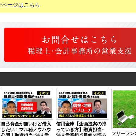
介ページはこちら
自己資金が無いけど借入
信用金庫【企画提案の持
したい！マル秘ノウハウ
っていき方】融資担当･
フリーラン
公開｜融資担当･法人営
法人営業担当目線で語る