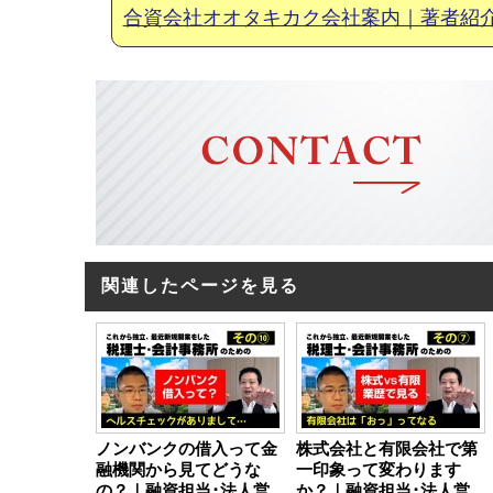
合資会社オオタキカク会社案内｜著者紹
関連したページを見る
ノンバンクの借入って金
株式会社と有限会社で第
融機関から見てどうな
一印象って変わります
の？｜融資担当･法人営
か？｜融資担当･法人営