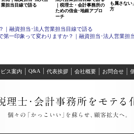
も属さない
業担当目線で語る
｜税理士・会計事務所の
方
ための信金･地銀アプロ
ーチ
？｜融資担当･法人営業担当目線で語る
で第一印象って変わりますか？｜融資担当･法人営業担
Q&A
ービス案内
代表挨拶
会社概要
お問合せ