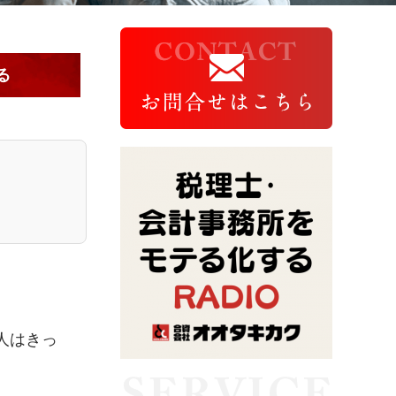
る
人はきっ