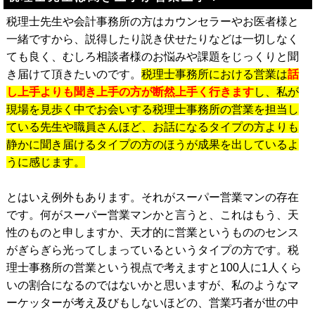
税理士先生や会計事務所の方はカウンセラーやお医者様と
一緒ですから、説得したり説き伏せたりなどは一切しなく
ても良く、むしろ相談者様のお悩みや課題をじっくりと聞
き届けて頂きたいのです。
税理士
事務所における営業は
話
し上手よりも聞き上手の方が断然上手く行きます
し、私が
現場を見歩く中でお会いする税理士事務所の営業を担当し
ている先生や職員さんほど、お話になるタイプの方よりも
静かに聞き届けるタイプの方のほうが成果を出しているよ
うに感じます。
とはいえ例外もあります。それがスーパー営業マンの存在
です。何がスーパー営業マンかと言うと、これはもう、天
性のものと申しますか、天才的に営業というもののセンス
がぎらぎら光ってしまっているというタイプの方です。税
理士事務所の営業という視点で考えますと100人に1人くら
いの割合になるのではないかと思いますが、私のようなマ
ーケッターが考え及びもしないほどの、営業巧者が世の中