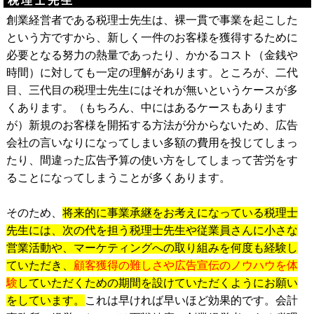
税理士先生
創業経営者である税理士先生は、裸一貫で事業を起こした
という方ですから、新しく一件のお客様を獲得するために
必要となる努力の熱量であったり、かかるコスト（金銭や
時間）に対しても一定の理解があります。ところが、二代
目、三代目の税理士先生にはそれが無いというケースが多
くあります。（もちろん、中にはあるケースもあります
が）新規のお客様を開拓する方法が分からないため、広告
会社の言いなりになってしまい多額の費用を投じてしまっ
たり、間違った広告予算の使い方をしてしまって苦労をす
ることになってしまうことが多くあります。
そのため、
将来的に事業承継をお考えになっている税理士
先生には、次の代を担う税理士先生や従業員さんに小さな
営業活動や、マーケティングへの取り組みを何度も経験し
ていただき、
顧客獲得の難しさや広告宣伝のノウハウを体
験
していただくための期間を設けていただくようにお願い
をしています。
これは早ければ早いほど効果的です。会計