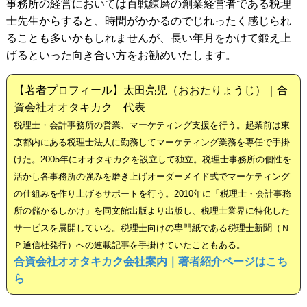
事務所の経営においては百戦錬磨の創業経営者である税理
士先生からすると、時間がかかるのでじれったく感じられ
ることも多いかもしれませんが、長い年月をかけて鍛え上
げるといった向き合い方をお勧めいたします。
【著者プロフィール】太田亮児（おおたりょうじ）｜合
資会社オオタキカク 代表
税理士・会計事務所の営業、マーケティング支援を行う。起業前は東
京都内にある税理士法人に勤務してマーケティング業務を専任で手掛
けた。2005年にオオタキカクを設立して独立。税理士事務所の個性を
活かし各事務所の強みを磨き上げオーダーメイド式でマーケティング
の仕組みを作り上げるサポートを行う。2010年に「税理士・会計事務
所の儲かるしかけ」を同文館出版より出版し、税理士業界に特化した
サービスを展開している。税理士向けの専門紙である税理士新聞（Ｎ
Ｐ通信社発行）への連載記事を手掛けていたこともある。
合資会社オオタキカク会社案内｜著者紹介ページはこち
ら