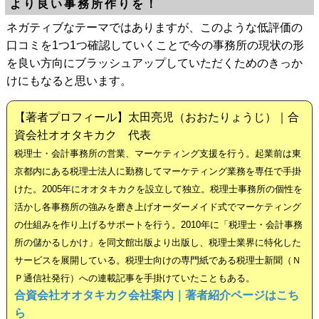
より良い事務所作りを！
ネガティブなテーマではありますが、このような低評価の
口コミを1つ1つ確認していくことで今の事務所の現状の形
を良い方向にブラッシュアップしていただくためのきっか
けにもなると思います。
【著者プロフィール】太田亮児（おおたりょうじ）｜合
資会社オオタキカク 代表
税理士・会計事務所の営業、マーケティング支援を行う。起業前は東
京都内にある税理士法人に勤務してマーケティング業務を専任で手掛
けた。2005年にオオタキカクを設立して独立。税理士事務所の個性を
活かし各事務所の強みを磨き上げオーダーメイド式でマーケティング
の仕組みを作り上げるサポートを行う。2010年に「税理士・会計事務
所の儲かるしかけ」を同文館出版より出版し、税理士業界に特化した
サービスを展開している。税理士向けの専門紙である税理士新聞（Ｎ
Ｐ通信社発行）への連載記事を手掛けていたこともある。
合資会社オオタキカク会社案内｜著者紹介ページはこち
ら