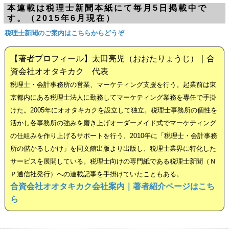
本連載は税理士新聞本紙にて毎月5日掲載中で
す。（2015年6月現在）
税理士新聞のご案内はこちらからどうぞ
【著者プロフィール】太田亮児（おおたりょうじ）｜合
資会社オオタキカク 代表
税理士・会計事務所の営業、マーケティング支援を行う。起業前は東
京都内にある税理士法人に勤務してマーケティング業務を専任で手掛
けた。2005年にオオタキカクを設立して独立。税理士事務所の個性を
活かし各事務所の強みを磨き上げオーダーメイド式でマーケティング
の仕組みを作り上げるサポートを行う。2010年に「税理士・会計事務
所の儲かるしかけ」を同文館出版より出版し、税理士業界に特化した
サービスを展開している。税理士向けの専門紙である税理士新聞（Ｎ
Ｐ通信社発行）への連載記事を手掛けていたこともある。
合資会社オオタキカク会社案内｜著者紹介ページはこち
ら