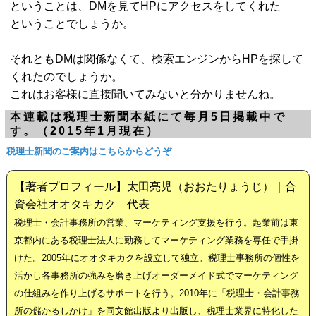
ということは、DMを見てHPにアクセスをしてくれた
ということでしょうか。
それともDMは関係なくて、検索エンジンからHPを探して
くれたのでしょうか。
これはお客様に直接聞いてみないと分かりませんね。
本連載は税理士新聞本紙にて毎月5日掲載中で
す。（2015年1月現在）
税理士新聞のご案内はこちらからどうぞ
【著者プロフィール】太田亮児（おおたりょうじ）｜合
資会社オオタキカク 代表
税理士・会計事務所の営業、マーケティング支援を行う。起業前は東
京都内にある税理士法人に勤務してマーケティング業務を専任で手掛
けた。2005年にオオタキカクを設立して独立。税理士事務所の個性を
活かし各事務所の強みを磨き上げオーダーメイド式でマーケティング
の仕組みを作り上げるサポートを行う。2010年に「税理士・会計事務
所の儲かるしかけ」を同文館出版より出版し、税理士業界に特化した