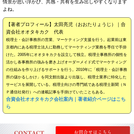
情景が思い浮かび、共感・共有を生み出しやすくなります
よね。
【著者プロフィール】太田亮児（おおたりょうじ）｜合
資会社オオタキカク 代表
税理士・会計事務所の営業、マーケティング支援を行う。起業前は東
京都内にある税理士法人に勤務してマーケティング業務を専任で手掛
けた。2005年にオオタキカクを設立して独立。税理士事務所の個性を
活かし各事務所の強みを磨き上げオーダーメイド式でマーケティング
の仕組みを作り上げるサポートを行う。2010年に「税理士・会計事務
所の儲かるしかけ」を同文館出版より出版し、税理士業界に特化した
サービスを展開している。税理士向けの専門紙である税理士新聞（Ｎ
Ｐ通信社発行）への連載記事を手掛けていたこともある。
合資会社オオタキカク会社案内｜著者紹介ページはこち
ら