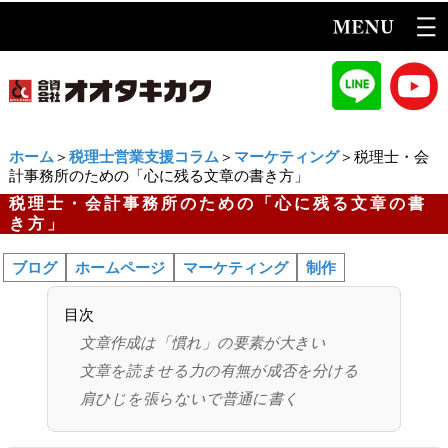
ホーム
＞
税理士営業支援コラム
＞
マーケティング
＞税理士・会
計事務所のための「心に残る文章の書き方」
税理士・会計事務所のための「心に残る文章の書
き方」
ブログ
ホームページ
マーケティング
制作
目次
文章作成は「慣れ」の要素が大きい
文章を読ませる力の有無が成否を分ける
肩ひじを張らないで普通に書く