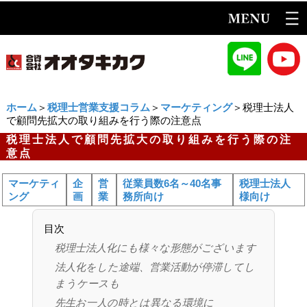
ホーム
＞
税理士営業支援コラム
＞
マーケティング
＞税理士法人
で顧問先拡大の取り組みを行う際の注意点
税理士法人で顧問先拡大の取り組みを行う際の注
意点
マーケティ
企
営
従業員数6名～40名事
税理士法人
ング
画
業
務所向け
様向け
目次
税理士法人化にも様々な形態がございます
法人化をした途端、営業活動が停滞してし
まうケースも
先生お一人の時とは異なる環境に