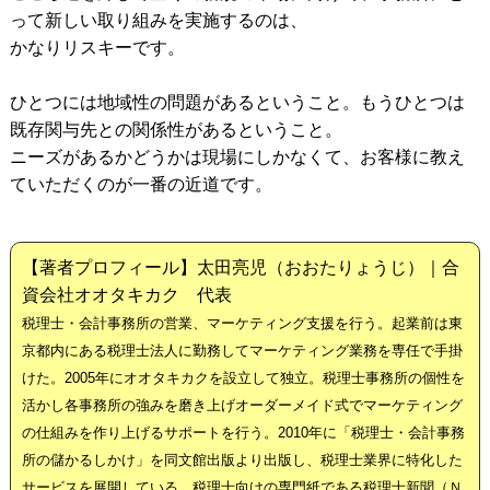
って新しい取り組みを実施するのは、
かなりリスキーです。
ひとつには地域性の問題があるということ。もうひとつは
既存関与先との関係性があるということ。
ニーズがあるかどうかは現場にしかなくて、お客様に教え
ていただくのが一番の近道です。
【著者プロフィール】太田亮児（おおたりょうじ）｜合
資会社オオタキカク 代表
税理士・会計事務所の営業、マーケティング支援を行う。起業前は東
京都内にある税理士法人に勤務してマーケティング業務を専任で手掛
けた。2005年にオオタキカクを設立して独立。税理士事務所の個性を
活かし各事務所の強みを磨き上げオーダーメイド式でマーケティング
の仕組みを作り上げるサポートを行う。2010年に「税理士・会計事務
所の儲かるしかけ」を同文館出版より出版し、税理士業界に特化した
サービスを展開している。税理士向けの専門紙である税理士新聞（Ｎ