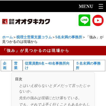
ホーム
＞
税理士営業支援コラム
＞
5名未満の事務所
＞「強み」が
見つかるのは現場から
「強み」が見つかるのは現場から
企
営
従業員数6名～40名事務所向
５名未満の事務
画
業
け
所
目次
とはいえ絞らないとダメだって言ったじゃ
ないか。
先生の強みは現場にだけ落ちている。
でも、それで上手く行くこともあるかもし