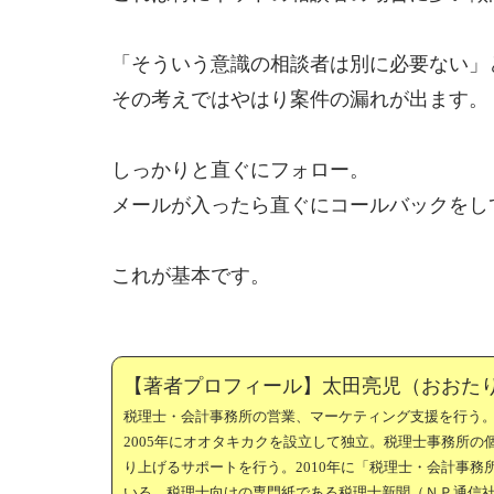
「そういう意識の相談者は別に必要ない」
その考えではやはり案件の漏れが出ます。
しっかりと直ぐにフォロー。
メールが入ったら直ぐにコールバックをし
これが基本です。
【著者プロフィール】太田亮児（おおた
税理士・会計事務所の営業、マーケティング支援を行う
2005年にオオタキカクを設立して独立。税理士事務所
り上げるサポートを行う。2010年に「税理士・会計事
いる。税理士向けの専門紙である税理士新聞（ＮＰ通信