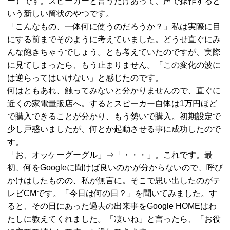
ー）です。スピーカーと言うだけあって、声で操作すると
いう新しい筒状のやつです。
「こんなもの、一体何に使うのだろうか？」私は実際に目
にする前までそのように考えていました。どうせ直ぐにみ
んな飽きちゃうでしょう。とも考えていたのですが、実際
に見てしまったら、もう止まりません。「この変化の波に
は逆らってはいけない」と感じたのです。
何はともあれ、触ってみないと分かりませんので、直ぐに
近くの家電量販店へ。するとスピーカー自体は1万円ほど
で購入できることが分かり、もう勢いで購入。初期設定で
少し戸惑いましたが、何とか起動させる事に成功したので
す。
「お、オッケーグーグル」⇒「・・・」。これです。最
初、何をGoogleに聞けば良いのかが分からないので、呼び
かけはしたものの、私が無言に。そこで思い出したのがテ
レビCMです。「今日は何の日？」を聞いてみました。す
ると、その日にあった過去の出来事をGoogle HOMEはわ
たしに教えてくれました。「凄いね」と言ったら、「お役