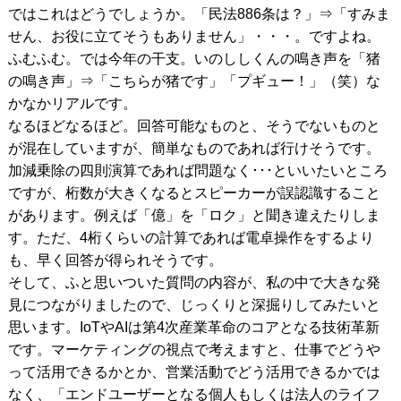
ではこれはどうでしょうか。「民法886条は？」⇒「すみま
せん、お役に立てそうもありません」・・・。ですよね。
ふむふむ。では今年の干支。いのししくんの鳴き声を「猪
の鳴き声」⇒「こちらが猪です」「プギュー！」（笑）な
かなかリアルです。
なるほどなるほど。回答可能なものと、そうでないものと
が混在していますが、簡単なものであれば行けそうです。
加減乗除の四則演算であれば問題なく･･･といいたいところ
ですが、桁数が大きくなるとスピーカーが誤認識すること
があります。例えば「億」を「ロク」と聞き違えたりしま
す。ただ、4桁くらいの計算であれば電卓操作をするより
も、早く回答が得られそうです。
そして、ふと思いついた質問の内容が、私の中で大きな発
見につながりましたので、じっくりと深掘りしてみたいと
思います。IoTやAIは第4次産業革命のコアとなる技術革新
です。マーケティングの視点で考えますと、仕事でどうや
って活用できるかとか、営業活動でどう活用できるかでは
なく、「エンドユーザーとなる個人もしくは法人のライフ