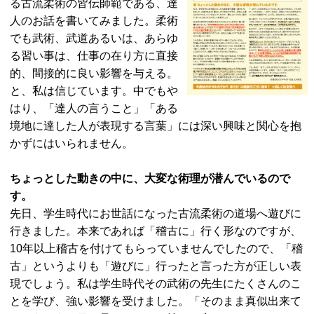
る古流柔術の皆伝師範である、達
人のお話を書いてみました。柔術
でも武術、武道あるいは、あらゆ
る習い事は、仕事の在り方に直接
的、間接的に良い影響を与える。
と、私は信じています。中でもや
はり、「達人の言うこと」「ある
境地に達した人が表現する言葉」には深い興味と関心を抱
かずにはいられません。
ちょっとした動きの中に、大変な術理が潜んでいるので
す。
先日、学生時代にお世話になった古流柔術の道場へ遊びに
行きました。本来であれば「稽古に」行く形なのですが、
10年以上稽古を付けてもらっていませんでしたので、「稽
古」というよりも「遊びに」行ったと言った方が正しい表
現でしょう。私は学生時代その武術の先生にたくさんのこ
とを学び、強い影響を受けました。「そのまま真似出来て