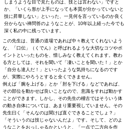
しまうような目で見たものは、技とは言わない」ですと
か、「いくら形が上手になっても本質が分かっていないと
技に昇華しない」といった、一見何を言っているのか良く
分からない禅問答のようなことが、10年以上経った今でも
深く私の中に残っています。
この先生は、普通の道場であれば中々教えてくれないよう
な、「口伝」（くでん）と呼ばれるような大切なコツやポ
イントといったものを、惜しみなく教えてくれます。教わ
る方としては、それを聞いて「凄いことを聞いた！」とか
「自分も達人だ！」といったような気持ちになるのです
が、実際にやろうとすると全くできません。
例えば「腕を上げる」とか「肘を下げる」などであれば、
その部位を動かせば良いことなので、意識をすれば動かす
ことができます。しかし、その先生の稽古ではそういう体
の動き自体については、あまり重要視していません。その
先生曰く「そんなのは聞けば直ぐできることでしょ？」
「そういうのは技じゃないんだよ」です。そして、どのよ
うなことをおっしゃるかというと、「一点で二方向を作