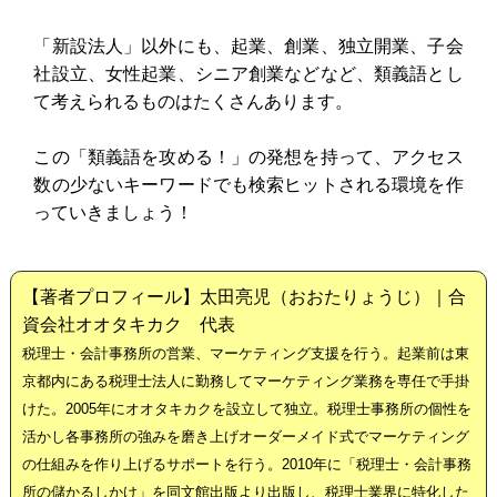
「新設法人」以外にも、起業、創業、独立開業、子会
社設立、女性起業、シニア創業などなど、類義語とし
て考えられるものはたくさんあります。
この「類義語を攻める！」の発想を持って、アクセス
数の少ないキーワードでも検索ヒットされる環境を作
っていきましょう！
【著者プロフィール】太田亮児（おおたりょうじ）｜合
資会社オオタキカク 代表
税理士・会計事務所の営業、マーケティング支援を行う。起業前は東
京都内にある税理士法人に勤務してマーケティング業務を専任で手掛
けた。2005年にオオタキカクを設立して独立。税理士事務所の個性を
活かし各事務所の強みを磨き上げオーダーメイド式でマーケティング
の仕組みを作り上げるサポートを行う。2010年に「税理士・会計事務
所の儲かるしかけ」を同文館出版より出版し、税理士業界に特化した