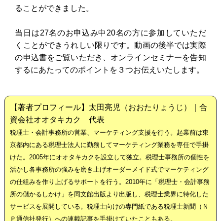
ることができました。
当日は27名のお申込み中20名の方に参加していただ
くことができうれしい限りです。動画の後半では実際
の申込書をご覧いただき、オンラインセミナーを告知
するにあたってのポイントを３つお伝えいたします。
【著者プロフィール】太田亮児（おおたりょうじ）｜合
資会社オオタキカク 代表
税理士・会計事務所の営業、マーケティング支援を行う。起業前は東
京都内にある税理士法人に勤務してマーケティング業務を専任で手掛
けた。2005年にオオタキカクを設立して独立。税理士事務所の個性を
活かし各事務所の強みを磨き上げオーダーメイド式でマーケティング
の仕組みを作り上げるサポートを行う。2010年に「税理士・会計事務
所の儲かるしかけ」を同文館出版より出版し、税理士業界に特化した
サービスを展開している。税理士向けの専門紙である税理士新聞（Ｎ
Ｐ通信社発行）への連載記事を手掛けていたこともある。