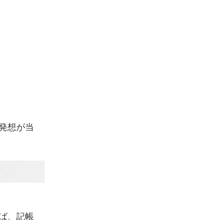
発想が当
ば、記帳