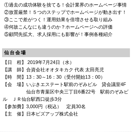
①過去の成功体験を捨てる！会計業界のホームページ事情
②放置厳禁！５つのステップでホームページが動き出す！
③ここで差がつく！運用効果を倍増させる取り組み
④何故こんなにも違うのか？ホームページへの評価
⑤顧問先拡大、求人採用にも影響が！事例各種紹介
仙台会場
【日 程】 2019年7月24日（水）
【講 師】合資会社オオタキカク 代表 太田亮児
【時 間】13：30～16：30（受付開始13：00）
【会 場】いぶきエステート駅前のぞみビル 貸会議室4F
仙台市青葉区中央三丁目6番22号 駅前のぞみビ
ル ＪＲ仙台駅西口徒歩3分
【参加費】3,000円（税込） 定員30名
【主 催】日本ビズアップ株式会社