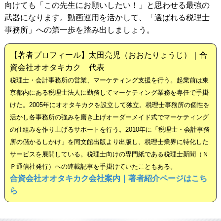
向けても「この先生にお願いしたい！」と思わせる最強の
武器になります。動画運用を活かして、「選ばれる税理士
事務所」への第一歩を踏み出しましょう。
【著者プロフィール】太田亮児（おおたりょうじ）｜合
資会社オオタキカク 代表
税理士・会計事務所の営業、マーケティング支援を行う。起業前は東
京都内にある税理士法人に勤務してマーケティング業務を専任で手掛
けた。2005年にオオタキカクを設立して独立。税理士事務所の個性を
活かし各事務所の強みを磨き上げオーダーメイド式でマーケティング
の仕組みを作り上げるサポートを行う。2010年に「税理士・会計事務
所の儲かるしかけ」を同文館出版より出版し、税理士業界に特化した
サービスを展開している。税理士向けの専門紙である税理士新聞（Ｎ
Ｐ通信社発行）への連載記事を手掛けていたこともある。
合資会社オオタキカク会社案内｜著者紹介ページはこち
ら