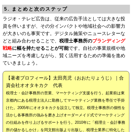
5. まとめと次のステップ
ラジオ・テレビ広告は、従来の広告手法としては大きな投
資を伴いますが、その分インパクトや地域社会への影響力
が大きいのも事実です。デジタル施策やニュースレターな
どと組み合わせることで、
税理士事務所の
ブランディング
戦略
に幅を持たせることが可能
です。自社の事業規模や地
域ニーズを考慮しながら、賢く活用するための準備を進め
ていきましょう。
【著者プロフィール】太田亮児（おおたりょうじ）｜合
資会社オオタキカク 代表
税理士・会計事務所の営業、マーケティング支援を行う。起業前は東
京都内にある税理士法人に勤務してマーケティング業務を専任で手掛
けた。2005年にオオタキカクを設立して独立。税理士事務所の個性を
活かし各事務所の強みを磨き上げオーダーメイド式でマーケティング
の仕組みを作り上げるサポートを行う。2010年に「税理士・会計事務
所の儲かるしかけ」を同文館出版より出版し、税理士業界に特化した