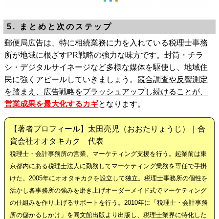
5. まとめと次のステップ
郵便局広告は、特に相続業務に力を入れている税理士事務
所が地域に根ざすPR戦略の強力な味方です。封筒・チラ
シ・デジタルサイネージなど多様な媒体を駆使し、地域住
民に強くアピールしていきましょう。
競合調査や反響測定
を踏まえ、広告戦略をブラッシュアップし続けることが、
営業成果を最大化するカギ
となります。
【著者プロフィール】太田亮児（おおたりょうじ）｜合
資会社オオタキカク 代表
税理士・会計事務所の営業、マーケティング支援を行う。起業前は東
京都内にある税理士法人に勤務してマーケティング業務を専任で手掛
けた。2005年にオオタキカクを設立して独立。税理士事務所の個性を
活かし各事務所の強みを磨き上げオーダーメイド式でマーケティング
の仕組みを作り上げるサポートを行う。2010年に「税理士・会計事務
所の儲かるしかけ」を同文館出版より出版し、税理士業界に特化した