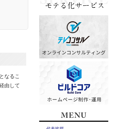
となるこ
経由して
代表挨拶