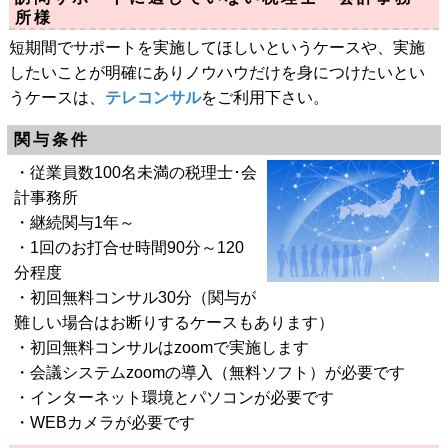
所様
短期間でサポートを実施してほしいというケースや、実施
したいことが明確にありノウハウだけを身につけたいとい
うケースは、
テレコンサル
をご利用下さい。
関与条件
・従業員数100名未満の税理士･会
計事務所
・継続関与1年～
・1回のお打合せ時間90分～120
分程度
・初回無料コンサル30分（関与が
難しい場合はお断りするケースもあります）
・初回無料コンサルはzoomで実施します
・会議システムzoomの導入（無料ソフト）が必要です
・インターネット環境とパソコンが必要です
・WEBカメラが必要です