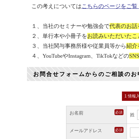
この考えについては
こちらのページをご覧
１、当社のセミナーや勉強会で
代表のお話
２、単行本や小冊子を
お読みいただいたこ
３、当社関与事務所様や従業員等から
紹介
４、YouTubeやInstagram、TikTokなどの
S
お問合せフォームからのご相談のお