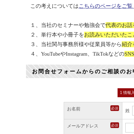
この考えについては
こちらのページをご覧
１、当社のセミナーや勉強会で
代表のお話
２、単行本や小冊子を
お読みいただいたこ
３、当社関与事務所様や従業員等から
紹介
４、YouTubeやInstagram、TikTokなどの
S
お問合せフォームからのご相談のお